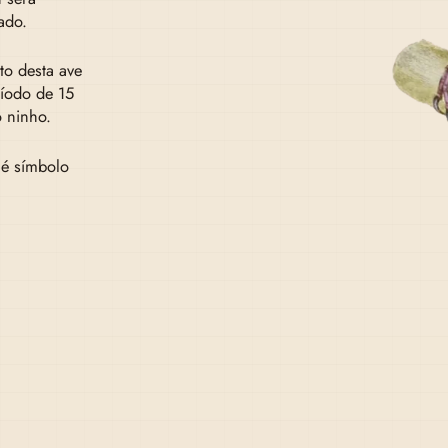
ado.
to desta ave
ríodo de 15
 ninho.
é símbolo