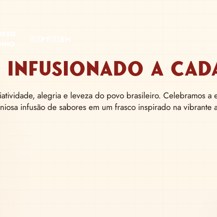
OSSO
PT
EN
🇧🇷
🇺🇸
INHO
E
L INFUSIONADO A CAD
IAS DO
iatividade, alegria e leveza do povo brasileiro. Celebramos a e
iosa infusão de sabores em um frasco inspirado na vibrante 