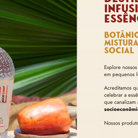
INFUS
ESSÊN
BOTÂNI
MISTUR
SOCIAL
Explore nossos 
em pequenos l
Acreditamos que
celebrar a essê
que canalizam
socioeconômi
Nossos produt