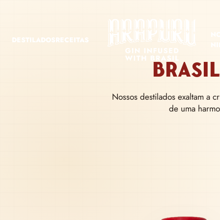
‹
N
DESTILADOS
RECEITAS
N
DE SABORES QU
BRASI
CONTAM HISTOR
Nossos destilados exaltam a cr
BRASIL
de uma harmon