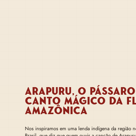
ARAPURU, O PÁSSAR
CANTO MÁGICO DA F
AMAZÔNICA
Nos inspiramos em uma lenda indígena da região n
Brasil, que diz que quem ouvir a canção de Arapuru