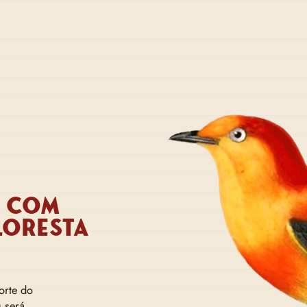
O COM
LORESTA
orte do
 será