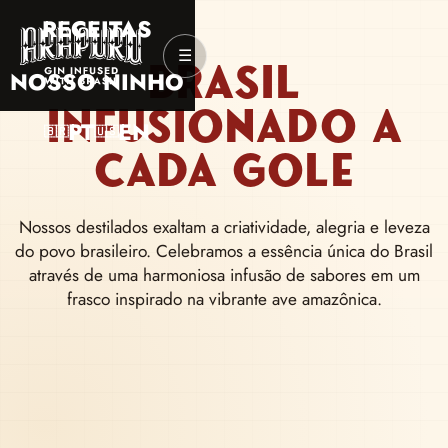
DE SABORES
‹
›
RECEITAS
Abrir menu
☰
QUE CONTAM
BRASIL
NOSSO NINHO
INFUSIONADO A
HISTORIAS DO
PT
EN
🇧🇷
🇺🇸
CADA GOLE
BRASIL
Nossos destilados exaltam a criatividade, alegria e leveza
do povo brasileiro. Celebramos a essência única do Brasil
através de uma harmoniosa infusão de sabores em um
frasco inspirado na vibrante ave amazônica.